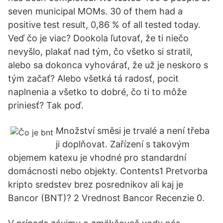
seven municipal MOMs. 30 of them had a
positive test result, 0,86 % of all tested today.
Veď čo je viac? Dookola ľutovať, že ti niečo
nevyšlo, plakať nad tým, čo všetko si stratil,
alebo sa dokonca vyhovárať, že už je neskoro s
tým začať? Alebo všetká tá radosť, pocit
naplnenia a všetko to dobré, čo ti to môže
priniesť? Tak poď.
Množství směsi je trvalé a není třeba
ji doplňovat. Zařízení s takovým
objemem katexu je vhodné pro standardní
domácnosti nebo objekty. Contents1 Pretvorba
kripto sredstev brez posrednikov ali kaj je
Bancor (BNT)? 2 Vrednost Bancor Recenzie 0.