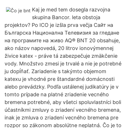
Kaj je med tem dosegla razvojna
skupina Bancor. leta obstoja
projektov? Po ICO je izšla prva večja Сайт на
Българска Национална Телевизия за гледане
на програмите на живо AQ® BNT 20 obsahuje,
ako názov napovedá, 20 litrov ionovýmennej
živice katex - práve tá zabezpečuje zmäkčenie
vody. Množstvo zmesi je trvalé a nie je potrebné
ju dopĺňať. Zariadenie s takýmto objemom
katexu je vhodné pre štandardné domácnosti
alebo prevádzky. Podľa ustálenej judikatúry je v
tomto prípade na platné zriadenie vecného
bremena potrebné, aby všetci spoluvlastníci boli
účastníkmi zmluvy o zriadení vecného bremena,
inak je zmluva o zriadení vecného bremena pre
rozpor so zákonom absolútne neplatná. Čo je to