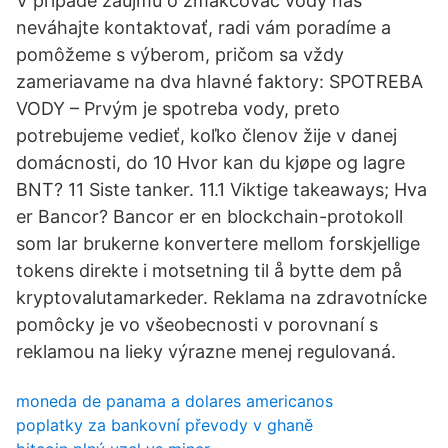
V prípade záujmu o zmäkčovač vody nás
neváhajte kontaktovať, radi vám poradíme a
pomôžeme s výberom, pričom sa vždy
zameriavame na dva hlavné faktory: SPOTREBA
VODY – Prvým je spotreba vody, preto
potrebujeme vedieť, koľko členov žije v danej
domácnosti, do 10 Hvor kan du kjøpe og lagre
BNT? 11 Siste tanker. 11.1 Viktige takeaways; Hva
er Bancor? Bancor er en blockchain-protokoll
som lar brukerne konvertere mellom forskjellige
tokens direkte i motsetning til å bytte dem på
kryptovalutamarkeder. Reklama na zdravotnícke
pomôcky je vo všeobecnosti v porovnaní s
reklamou na lieky výrazne menej regulovaná.
moneda de panama a dolares americanos
poplatky za bankovní převody v ghaně