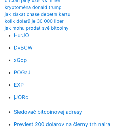
bitcoin plný uzel vs miner
kryptoměna donald trump
jak získat chase debetní kartu
kolik dolarů je 30 000 liber
jak mohu prodat své bitcoiny
HurJO
DvBCW
xGqp
POGaJ
EXP
jJORd
Sledovač bitcoinovej adresy
Previesť 200 dolárov na čierny trh naira