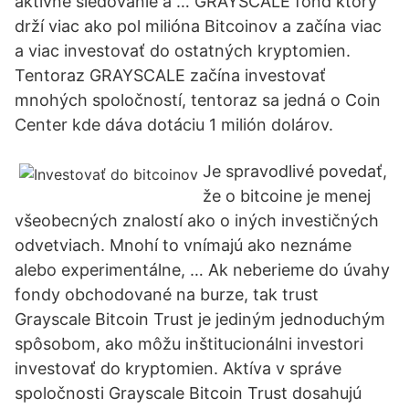
aktívne sledovanie a … GRAYSCALE fond ktorý
drží viac ako pol milióna Bitcoinov a začína viac
a viac investovať do ostatných kryptomien.
Tentoraz GRAYSCALE začína investovať
mnohých spoločností, tentoraz sa jedná o Coin
Center kde dáva dotáciu 1 milión dolárov.
Je spravodlivé povedať,
že o bitcoine je menej
všeobecných znalostí ako o iných investičných
odvetviach. Mnohí to vnímajú ako neznáme
alebo experimentálne, … Ak neberieme do úvahy
fondy obchodované na burze, tak trust
Grayscale Bitcoin Trust je jediným jednoduchým
spôsobom, ako môžu inštitucionálni investori
investovať do kryptomien. Aktíva v správe
spoločnosti Grayscale Bitcoin Trust dosahujú