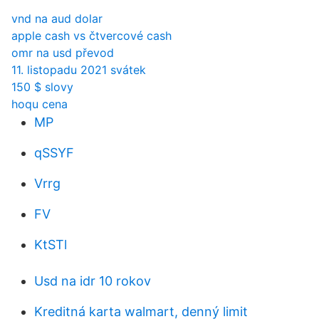
vnd na aud dolar
apple cash vs čtvercové cash
omr na usd převod
11. listopadu 2021 svátek
150 $ slovy
hoqu cena
MP
qSSYF
Vrrg
FV
KtSTl
Usd na idr 10 rokov
Kreditná karta walmart, denný limit