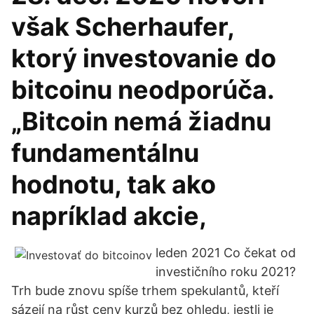
však Scherhaufer,
ktorý investovanie do
bitcoinu neodporúča.
„Bitcoin nemá žiadnu
fundamentálnu
hodnotu, tak ako
napríklad akcie,
leden 2021 Co čekat od
investičního roku 2021?
Trh bude znovu spíše trhem spekulantů, kteří
sázejí na růst ceny kurzů bez ohledu, jestli je