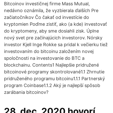
Bitcoinov investičnej firme Mass Mutual,
nedávno oznámila, že vyzbierala ďalších Pre
začiatočníkov Čo čakať od investície do
kryptomien Poďme zistiť, ako (a kde) investovať
do kryptomeny, aby sme dosiahli zisk. Úplne
nový svet pre začínajúcich investorov. Nórsky
investor Kjell Inge Rokke sa pridal k večierku tiež
investovaním do bitcoinu založením novej
spoločnosti na investovanie do BTC a
blockchainu. Contents1 Najlepšie pridružené
bitcoinové programy skontrolované1.1 Zhrnutie
pridruženého programu bitcoinu1.1.1 Partnerský
program Coinbase1.1.2 Aký je najlepší spôsob
zarábania bitcoinov?
28. dec. 2020 hovorí