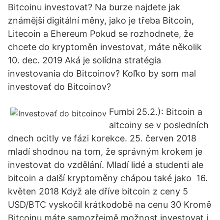
Bitcoinu investovat? Na burze najdete jak
známější digitální měny, jako je třeba Bitcoin,
Litecoin a Ehereum Pokud se rozhodnete, že
chcete do kryptoměn investovat, máte několik
10. dec. 2019 Aká je solídna stratégia
investovania do Bitcoinov? Koľko by som mal
investovať do Bitcoinov?
Fumbi 25.2.): Bitcoin a
altcoiny se v posledních
dnech ocitly ve fázi korekce. 25. červen 2018
mladí shodnou na tom, že správným krokem je
investovat do vzdělání. Mladí lidé a studenti ale
bitcoin a další kryptoměny chápou také jako 16.
květen 2018 Když ale dříve bitcoin z ceny 5
USD/BTC vyskočil krátkodobě na cenu 30 Kromě
Bitcoinu máte samozřejmě možnost investovat i