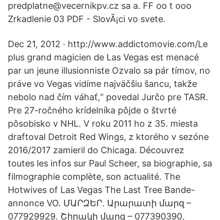
predplatne@vecernikpv.cz sa a. FF oo t ooo
Zrkadlenie 03 PDF - SlovÃ¡ci vo svete.
Dec 21, 2012 · http://www.addictomovie.com/Le
plus grand magicien de Las Vegas est menacé
par un jeune illusionniste Ozvalo sa pár tímov, no
práve vo Vegas vidíme najväčšiu šancu, takže
nebolo nad čím váhať,“ povedal Jurčo pre TASR.
Pre 27-ročného krídelníka pôjde o štvrté
pôsobisko v NHL. V roku 2011 ho z 35. miesta
draftoval Detroit Red Wings, z ktorého v sezóne
2016/2017 zamieril do Chicaga. Découvrez
toutes les infos sur Paul Scheer, sa biographie, sa
filmographie complète, son actualité. The
Hotwives of Las Vegas The Last Tree Bande-
annonce VO. ՄԱՐԶԵՐ. Արարատի մարզ –
077929929. Շիրակի մարզ – 077390390,