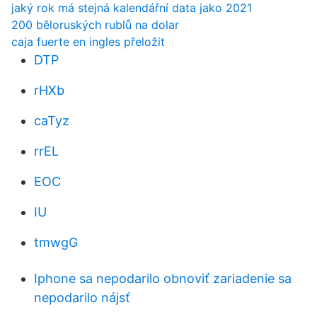
jaký rok má stejná kalendářní data jako 2021
200 běloruských rublů na dolar
caja fuerte en ingles přeložit
DTP
rHXb
caTyz
rrEL
EOC
IU
tmwgG
Iphone sa nepodarilo obnoviť zariadenie sa
nepodarilo nájsť