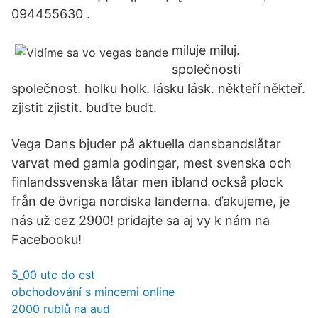
094455630 .
miluje miluj.
společnosti
společnost. holku holk. lásku lásk. někteří někteř.
zjistit zjistit. buďte buďt.
Vega Dans bjuder på aktuella dansbandslåtar
varvat med gamla godingar, mest svenska och
finlandssvenska låtar men ibland också plock
från de övriga nordiska länderna. ďakujeme, je
nás už cez 2900! pridajte sa aj vy k nám na
Facebooku!
5_00 utc do cst
obchodování s mincemi online
2000 rublů na aud