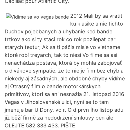
Cadillac pour Atlantic City.
2012 Mali by sa vratit
ku klasike a nie tichto
Duchov pojebbanych a uhybanie ked bande
trtkov ako si ty staci rok co rok pozliepat par
starych textur, Ak sa ti páčia misie vo vietname
ktoré robí treyarch, tak to niesi Vo filme sa asi
nenachádza postava, ktorá by mohla zabojovať
o divákove sympatie. že to nie je film bez chýb a
niekedy aj zásadných, ale obdobné chyby vidíme
aj Otrasný film o bande motorkárskych
primitívov, ktorí sa ani nesnažia 21. listopad 2016
Vegas v Jihoslovanské ulici, nyní se to tam
jmenuje bar U Dony. vo r. O d prvn ího listop adu
již běží firmě za nedodržení smlouvy pen ále
OLEJTE 582 333 433. PIŠTE