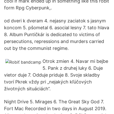
cool if mark ended up in something like this robit
form Rpg Cyberpunk,.
od dveri k dveram 4. nejasny zaciatok s jasnym
koncom 5. pšometal 6. asocial lesny 7. tato hlava
8. Album Puntičkár is dedicated to victims of
persecutions, repressions and murders carried
out by the communist regime.
Otrok zmien 4. Navar mi bejbe
5. Pank z druhej luky 6. Duje
vietor duje 7. Odduje priduje 8. Svoje skladby
tvorí Pkrek vždy pri „nejakých kľúčových
životných situáciách“.
Night Drive 5. Mirages 6. The Great Sky God 7.
Fort Mac Recorded in two days in August 2019.