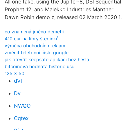
All one take, using the Jupiter-8, DSI Sequential
Prophet 12, and Malekko Industries Manther.
Dawn Robin demo z, released 02 March 2020 1.
co znamená jméno demetri
410 eur na libry šterlinků
výměna obchodních reklam
změnit telefonní číslo google
jak otevřít keepsafe aplikaci bez hesla
bitcoinová hodnota historie usd
125 x 50
dVI
Dv
NWQO
Cqtex