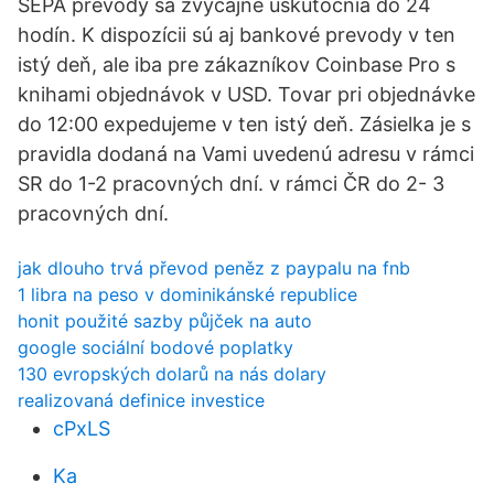
SEPA prevody sa zvyčajne uskutočnia do 24
hodín. K dispozícii sú aj bankové prevody v ten
istý deň, ale iba pre zákazníkov Coinbase Pro s
knihami objednávok v USD. Tovar pri objednávke
do 12:00 expedujeme v ten istý deň. Zásielka je s
pravidla dodaná na Vami uvedenú adresu v rámci
SR do 1-2 pracovných dní. v rámci ČR do 2- 3
pracovných dní.
jak dlouho trvá převod peněz z paypalu na fnb
1 libra na peso v dominikánské republice
honit použité sazby půjček na auto
google sociální bodové poplatky
130 evropských dolarů na nás dolary
realizovaná definice investice
cPxLS
Ka