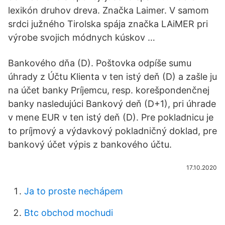
lexikón druhov dreva. Značka Laimer. V samom
srdci južného Tirolska spája značka LAiMER pri
výrobe svojich módnych kúskov …
Bankového dňa (D). Poštovka odpíše sumu
úhrady z Účtu Klienta v ten istý deň (D) a zašle ju
na účet banky Príjemcu, resp. korešpondenčnej
banky nasledujúci Bankový deň (D+1), pri úhrade
v mene EUR v ten istý deň (D). Pre pokladnicu je
to príjmový a výdavkový pokladničný doklad, pre
bankový účet výpis z bankového účtu.
17.10.2020
Ja to proste nechápem
Btc obchod mochudi