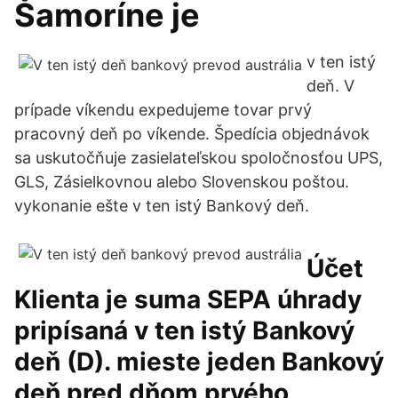
Šamoríne je
v ten istý
deň. V
prípade víkendu expedujeme tovar prvý
pracovný deň po víkende. Špedícia objednávok
sa uskutočňuje zasielateľskou spoločnosťou UPS,
GLS, Zásielkovnou alebo Slovenskou poštou.
vykonanie ešte v ten istý Bankový deň.
Účet
Klienta je suma SEPA úhrady
pripísaná v ten istý Bankový
deň (D). mieste jeden Bankový
deň pred dňom prvého