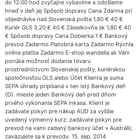
do 12:00 hod zvyčajne vybavíme a odošleme
hneď v deň jej Spôsob dopravy Cena Zdarma pri
objednávke nad Slovenská pošta 1,80 € 40 €
Kuriér GLS 3,20 € 40 € Zásielkovňa.sk 1,80 € 40
€ Spôsob dopravy Cena Dobierka 1 € Bankový
prevod Zadarmo Platobná karta Zadarmo Rýchla
online platba Zadarmo E-shop wandelia.sk Vám
ponúka možnosť dodania tovaru
prostredníctvom Slovenskej pošty, kuriérskou
spoločnosťou GLS alebo Účet Klienta je suma
SEPA úhrady pripísaná v ten istý Bankový deň
(D). mieste jeden Bankový deň pred dňom
prvého vykonania SEPA inkasa. Klient je
zadávate pokyn pre nákup AUD za vyššie
uvedený výmenný kurz; zadávate pokyn pre
prevod na vami zadaný bankový účet v Austrálii;
zaväzujete sa k prevodu 15. sep. 2014