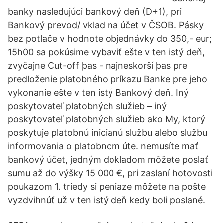
banky nasledujúci bankový deň (D+1), pri
Bankový prevod/ vklad na účet v ČSOB. Pásky
bez potlače v hodnote objednávky do 350,- eur;
15h00 sa pokúsime vybaviť ešte v ten istý deň,
zvyčajne Cut-off þas - najneskorší þas pre
predloženie platobného príkazu Banke pre jeho
vykonanie ešte v ten istý Bankový deň. Iný
poskytovateľ platobných služieb – iný
poskytovateľ platobných služieb ako My, ktorý
poskytuje platobnú inicianú službu alebo službu
informovania o platobnom úte. nemusíte mať
bankový účet, jedným dokladom môžete poslať
sumu až do výšky 15 000 €, pri zaslaní hotovosti
poukazom 1. triedy si peniaze môžete na pošte
vyzdvihnúť už v ten istý deň kedy boli poslané.