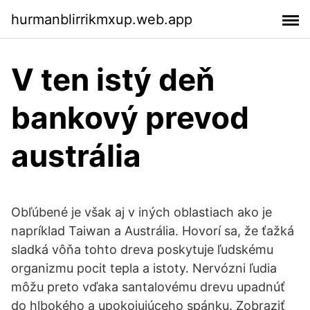
hurmanblirrikmxup.web.app
V ten istý deň
bankový prevod
austrália
Obľúbené je však aj v iných oblastiach ako je
napríklad Taiwan a Austrália. Hovorí sa, že ťažká
sladká vôňa tohto dreva poskytuje ľudskému
organizmu pocit tepla a istoty. Nervózni ľudia
môžu preto vďaka santalovému drevu upadnúť
do hlbokého a upokojujúceho spánku. Zobraziť