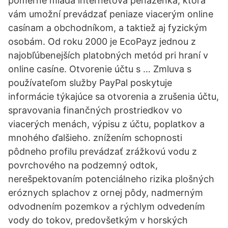
pomerné mladá internetová peňaženka, ktorá
vám umožní prevádzať peniaze viacerým online
casínam a obchodníkom, a taktiež aj fyzickým
osobám. Od roku 2000 je EcoPayz jednou z
najobľúbenejších platobných metód pri hraní v
online casíne. Otvorenie účtu s … Zmluva s
používateľom služby PayPal poskytuje
informácie týkajúce sa otvorenia a zrušenia účtu,
spravovania finančných prostriedkov vo
viacerých menách, výpisu z účtu, poplatkov a
mnohého ďalšieho. znížením schopnosti
pôdneho profilu prevádzať zrážkovú vodu z
povrchového na podzemný odtok,
nerešpektovaním potenciálneho rizika plošných
eróznych splachov z ornej pôdy, nadmerným
odvodnením pozemkov a rýchlym odvedením
vody do tokov, predovšetkým v horských