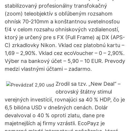
stabilizovaný profesionálny transfokačný
(zoom) teleobjektív s obľúbeným rozsahom
ohnísk 70-210mm a konštantnou svetelnosťou
f/4 v celom rozsahu ohniskových vzdialeností,
ktorý je určený pre s FX (Full Frame) aj DX (APS-
C) zrkadlovky Nikon. Vklad cez platobnú kartu –
1,69 – 2,90%. Vklad cez ecoVoucher – 0 – 2,90%.
Výber na bankový účet – 5,90 – 10 EUR. Prevody
medzi vlastnými účtami – zadarmo.
Zrodil sa tzv. „New Deal“ –
obrovský štátny stimul
verejných investícií, rovnajúci sa 40 % HDP, čo je
6,5 bilióna USD v dnešných cenách. Dolár
devalvoval o 40 % oproti zlatu, dane pre
majetnejších aj firmy vzrástli. EcoPayz je