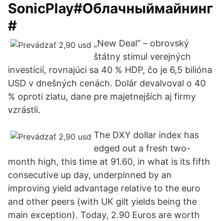
SonicPlay#Облачныймайнинг
#
„New Deal“ – obrovský
štátny stimul verejných
investícií, rovnajúci sa 40 % HDP, čo je 6,5 bilióna
USD v dnešných cenách. Dolár devalvoval o 40
% oproti zlatu, dane pre majetnejších aj firmy
vzrástli.
The DXY dollar index has
edged out a fresh two-
month high, this time at 91.60, in what is its fifth
consecutive up day, underpinned by an
improving yield advantage relative to the euro
and other peers (with UK gilt yields being the
main exception). Today, 2.90 Euros are worth