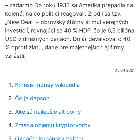
– zadarmo Do roku 1933 sa Amerika prepadla na
kolená, na čo politici reagovali. Zrodil sa tzv.
„New Deal“ – obrovský štátny stimul verejných
investícií, rovnajúci sa 40 % HDP, čo je 6,5 bilióna
USD v dnešných cenách. Dolár devalvoval o 40
% oproti zlatu, dane pre majetnejších aj firmy
vzrástli.
05.04.2021
Kinesis money wikipedia
Čo je dapson
Aké sú najlepšie alt coiny
Zmena objemu kryptotvorby
Označte kubánsky twitter