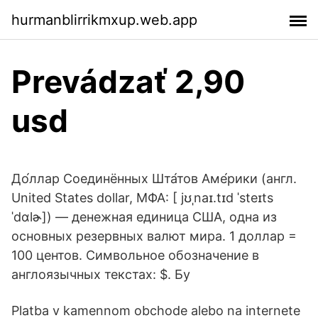
hurmanblirrikmxup.web.app
Prevádzať 2,90
usd
До́ллар Соединённых Шта́тов Аме́рики (англ.
United States dollar, МФА: [ jʊˌnaɪ.tɪd ˈsteɪts
ˈdɑlɚ]) — денежная единица США, одна из
основных резервных валют мира. 1 доллар =
100 центов. Символьное обозначение в
англоязычных текстах: $. Бу
Platba v kamennom obchode alebo na internete